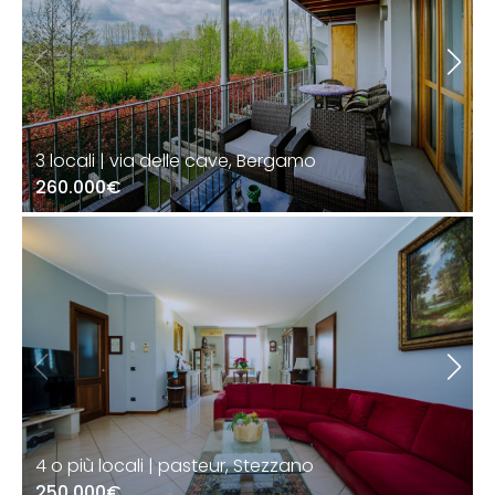
3 locali | via delle cave, Bergamo
260.000€
4 o più locali | pasteur, Stezzano
250.000€